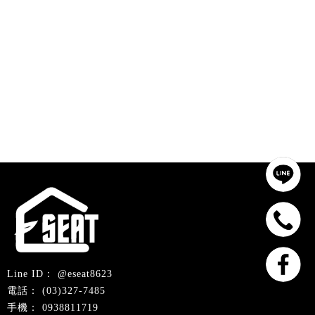
@eseat8623
(03)327-7485
0938811719