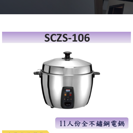
首頁
> 廚房家電-料理鍋/電鍋