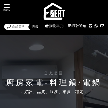
購物車(0)
匯款通知
廚房家電-料理鍋/電鍋